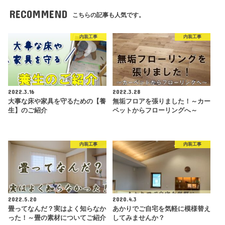
RECOMMEND
こちらの記事も人気です。
内装工事
内装工事
2022.3.16
2022.3.28
大事な床や家具を守るための【養
無垢フロアを張りました！～カー
生】のご紹介
ペットからフローリングへ～
内装工事
内装工事
2022.5.20
2020.4.3
畳ってなんだ？実はよく知らなか
あかりでご自宅を気軽に模様替え
った！～畳の素材についてご紹介
してみませんか？