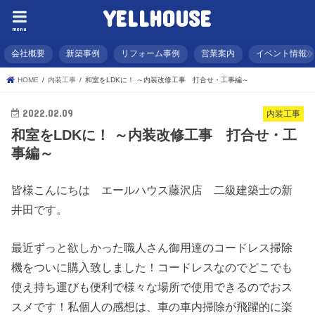
YELLHOUSE
menu
会社概要
新築事例
リフォーム事例
営業案内
イベント情報
HOME
内装工事
和室をLDKに！ ～内装改修工事 打合せ・工事編～
2022.02.09
内装工事
和室をLDKに！ ～内装改修工事 打合せ・工
事編～
皆様こんにちは エールハウス藤沢店 二級建築士の新
井田です。
最近ずっと欲しかった職人さん御用達のコードレス掃除
機をついに購入致しました！コードレスなのでどこでも
使え持ち運びも便利で様々な場所で使用できるのでおス
スメです！私個人の感想は、車の車内掃除が飛躍的に楽