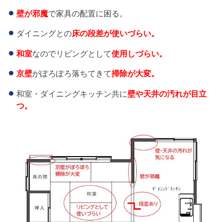
壁が邪魔
で家具の配置に困る。
ダイニングとの
床の段差が使いづらい。
和室
なのでリビングとして
使用しづらい。
京壁
がぽろぽろ落ちてきて
掃除が大変。
和室・ダイニングキッチン共に
壁や天井の汚れが目立
つ。