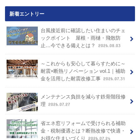
新着エントリー
台風接近前に確認したい住まいのチェ
ックポイント 屋根・雨樋・飛散防
止…今できる備えとは？
2026.08.03
～これからも安心して暮らすために～
耐震×断熱リノベーション vol.1｜補助
金を活用した耐震改修工事
2026.07.31
メンテナンス負担を減らす鉄骨階段修
理
2026.07.27
省エネ窓リフォームで受けられる補助
金・税制優遇とは？断熱改修で快適・
お得な住まいづくり
2026.07.24