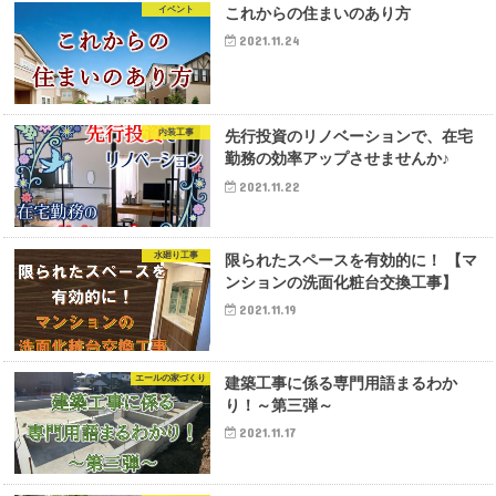
イベント
これからの住まいのあり方
2021.11.24
内装工事
先行投資のリノベーションで、在宅
勤務の効率アップさせませんか♪
2021.11.22
水廻り工事
限られたスペースを有効的に！ 【マ
ンションの洗面化粧台交換工事】
2021.11.19
エールの家づくり
建築工事に係る専門用語まるわか
り！～第三弾～
2021.11.17