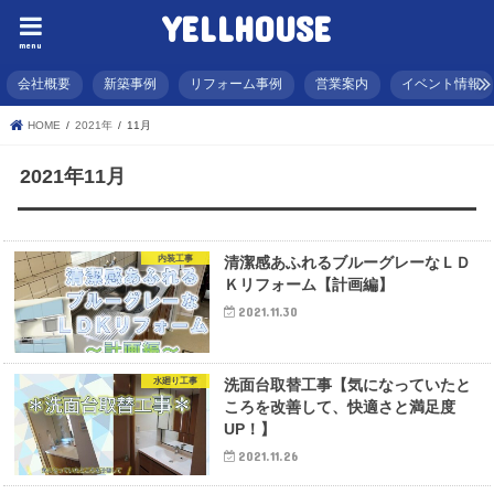
YELLHOUSE
menu
会社概要
新築事例
リフォーム事例
営業案内
イベント情報
HOME
2021年
11月
2021年11月
内装工事
清潔感あふれるブルーグレーなＬＤ
Ｋリフォーム【計画編】
2021.11.30
水廻り工事
洗面台取替工事【気になっていたと
ころを改善して、快適さと満足度
UP！】
2021.11.26