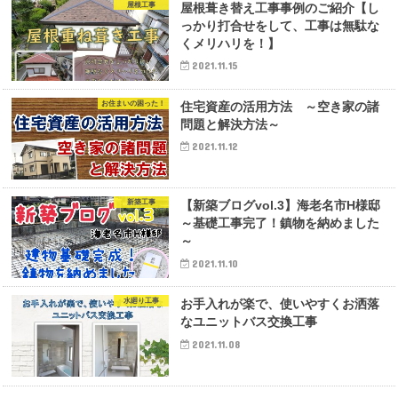
屋根工事
屋根葺き替え工事事例のご紹介【し
っかり打合せをして、工事は無駄な
くメリハリを！】
2021.11.15
お住まいの困った！
住宅資産の活用方法 ～空き家の諸
問題と解決方法～
2021.11.12
新築工事
【新築ブログvol.3】海老名市H様邸
～基礎工事完了！鎮物を納めました
～
2021.11.10
水廻り工事
お手入れが楽で、使いやすくお洒落
なユニットバス交換工事
2021.11.08