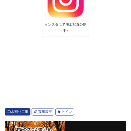
インスタにて施工写真公開
中♪
水廻り工事
荒川康平
トイレ