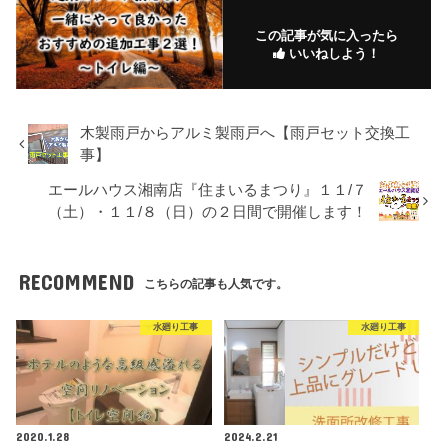
この記事が気に入ったら
いいねしよう！
木製雨戸からアルミ製雨戸へ【雨戸セット交換工
事】
エールハウス湘南店『住まいるまつり』１１/７
（土）・１１/８（日）の２日間で開催します！
RECOMMEND
こちらの記事も人気です。
水廻り工事
水廻り工事
2020.1.28
2024.2.21