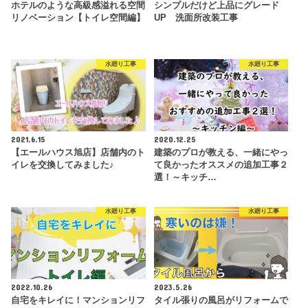
ホテルのような高級感溢れる空間
シンプルだけど上品にグレード
リノベーション【トイレ空間編】
UP 洗面所改装工事
水廻り工事
水廻り工事
2021.6.15
2020.12.25
【エールハウス旭店】店舗内のト
建築のプロが教える、一緒にやっ
イレを交換してみました♪
て良かったオススメの追加工事２
選！～キッチ…
水廻り工事
水廻り工事
2022.10.26
2023.5.26
自宅をキレイに！マンションリフ
タイル張りの風呂がリフォームで