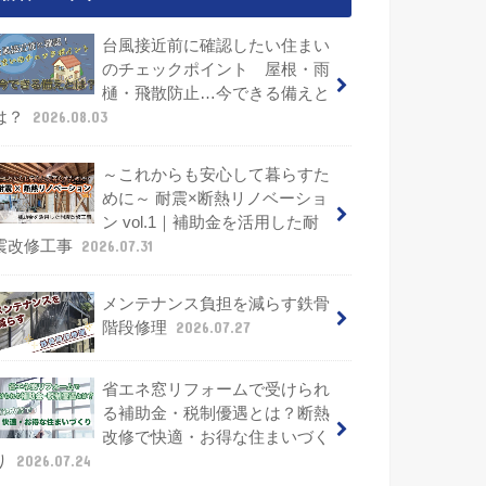
台風接近前に確認したい住まい
のチェックポイント 屋根・雨
樋・飛散防止…今できる備えと
は？
2026.08.03
～これからも安心して暮らすた
めに～ 耐震×断熱リノベーショ
ン vol.1｜補助金を活用した耐
震改修工事
2026.07.31
メンテナンス負担を減らす鉄骨
階段修理
2026.07.27
省エネ窓リフォームで受けられ
る補助金・税制優遇とは？断熱
改修で快適・お得な住まいづく
り
2026.07.24