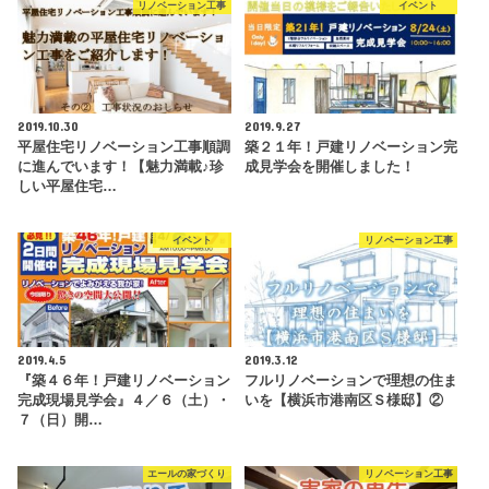
リノベーション工事
イベント
2019.10.30
2019.9.27
平屋住宅リノベーション工事順調
築２１年！戸建リノベーション完
に進んでいます！【魅力満載♪珍
成見学会を開催しました！
しい平屋住宅…
イベント
リノベーション工事
2019.4.5
2019.3.12
『築４６年！戸建リノベーション
フルリノベーションで理想の住ま
完成現場見学会』４／６（土）・
いを【横浜市港南区Ｓ様邸】②
７（日）開…
エールの家づくり
リノベーション工事