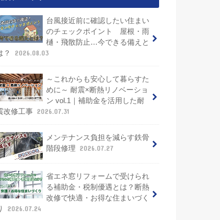
台風接近前に確認したい住まい
のチェックポイント 屋根・雨
樋・飛散防止…今できる備えと
は？
2026.08.03
～これからも安心して暮らすた
めに～ 耐震×断熱リノベーショ
ン vol.1｜補助金を活用した耐
震改修工事
2026.07.31
メンテナンス負担を減らす鉄骨
階段修理
2026.07.27
省エネ窓リフォームで受けられ
る補助金・税制優遇とは？断熱
改修で快適・お得な住まいづく
り
2026.07.24