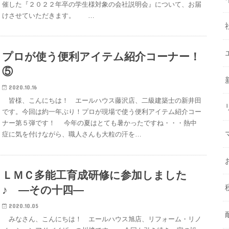
催した『２０２２年卒の学生様対象の会社説明会』について、お届
けさせていただきます。 …
プロが使う便利アイテム紹介コーナー！
⑤
2020.10.16
皆様、こんにちは！ エールハウス藤沢店、二級建築士の新井田
です。今回は約一年ぶり！プロが現場で使う便利アイテム紹介コー
ナー第５弾です！ 今年の夏はとても暑かったですね・・・熱中
症に気を付けながら、職人さんも大粒の汗を…
ＬＭＣ多能工育成研修に参加しました
♪ ―その十四―
2020.10.05
みなさん、こんにちは！ エールハウス旭店、リフォーム・リノ