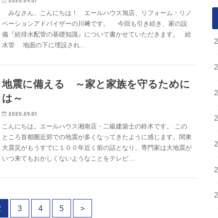
2020.09.07
みなさん、こんにちは！ エールハウス旭店、リフォーム・リノ
ベーションアドバイザーの川﨑です。 今回も引き続き、家の設
備『給排水配管の基礎知識』について書かせていただきます。 給
水管 地面の下に埋設され…
地震に備える ～家と家族を守るために
は～
2020.09.01
こんにちは。エールハウス湘南店・二級建築士の鈴木です。 この
ところ首都圏近郊での地震が多くなってきたように感じます。関東
大震災がもうすでに１００年近く前の話となり、専門家は大地震が
いつ来てもおかしくないようなことをテレビ…
2
3
4
5
>