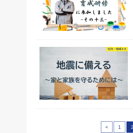
社内・地域ネタ
<
1