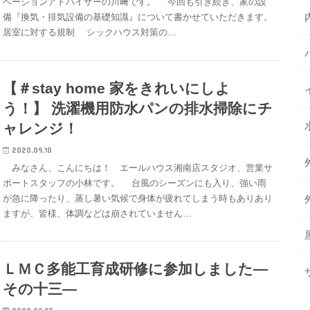
ベーションアドバイザーの川﨑です。 今回も引き続き、家の設
備『換気・排気設備の基礎知識』について書かせていただきます。
居室に対する規制 シックハウス対策の…
【＃stay home 家をきれいにしよ
う！】 洗濯機用防水パンの排水掃除にチ
ャレンジ！
2020.09.10
みなさん、こんにちは！ エールハウス湘南店スタジオ、営業サ
ポートスタッフの小林です。 台風のシーズンにも入り、強い雨
が急に降ったり、蒸し暑い気候で身体が疲れてしまう時もありあり
ますが、皆様、体調などは崩されていません…
ＬＭＣ多能工育成研修に参加しました―
その十三―