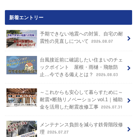
新着エントリー
予期できない地震への対策、自宅の耐
震性の見直しについて
2026.08.07
台風接近前に確認したい住まいのチェ
ックポイント 屋根・雨樋・飛散防
止…今できる備えとは？
2026.08.03
～これからも安心して暮らすために～
耐震×断熱リノベーション vol.1｜補助
金を活用した耐震改修工事
2026.07.31
メンテナンス負担を減らす鉄骨階段修
理
2026.07.27