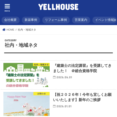
YELLHOUSE
menu
会社概要
新築事例
リフォーム事例
営業案内
イベント情報
HOME
社内・地域ネタ
社内・地域ネタ
社内・地域ネタ
『建築士の法定講習』を受講してき
ました！ ＠総合資格学院
2026.06.01
お知らせ
【祝２０２６年！今年も宜しくお願
いいたします】新年のご挨拶
2026.01.01