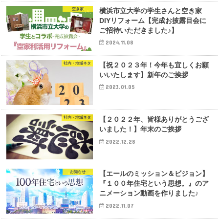
空き家
横浜市立大学の学生さんと空き家
DIYリフォーム【完成お披露目会に
ご招待いただきました♪】
2024.11.08
社内・地域ネタ
【祝２０２３年！今年も宜しくお願
いいたします】新年のご挨拶
2023.01.05
社内・地域ネタ
【２０２２年、皆様ありがとうござ
いました！】年末のご挨拶
2022.12.28
お知らせ
【エールのミッション＆ビジョン】
『１００年住宅という思想。』のア
ニメーション動画を作りました♪
2022.11.07