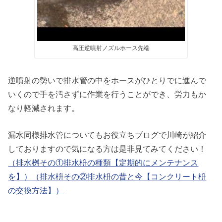
高圧逆噴射ノズルホース先端
逆噴射の勢いで排水管の中をホースがひとりでに進んで
いくので手を汚さずに作業を行うことができ、労力もか
なり軽減されます。
漏水同様排水管についてもお役立ちブログで川崎が紹介
しておりますので気になる方は是非見てみてください！
（排水桝その①排水枡の種類【定期的にメンテナンス
を】）
（排水枡その②排水枡の昔と今【コンクリート枡
の交換方法】）