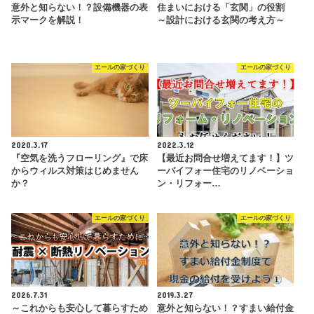
意外と知らない！？設備機器の表
住まいにおける「玄関」の役割
示マークを解説！
～設計における玄関の考え方～
エールの家づくり
エールの家づくり
2020.3.17
2022.3.12
『空気を洗うフローリング』で床
【最近お問合せ増えてます！】ツ
からウィルス対策はじめません
ーバイフォー住宅のリノベーショ
か？
ン・リフォー…
エールの家づくり
エールの家づくり
2026.7.31
2019.3.27
～これからも安心して暮らすため
意外と知らない！？すまい給付金