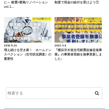
に～ 耐震×断熱リノベーション
制度で現金の給付を受けよう①
vol.1…
エールの家づくり
エールの家づくり
2018.11.26
2023.9.8
増え続ける空き家！ ホームイン
『横浜市木造住宅耐震改修促進事
スペクション（住宅状況調査）の
業』の事業者登録を無事更新しま
重要性
した♪