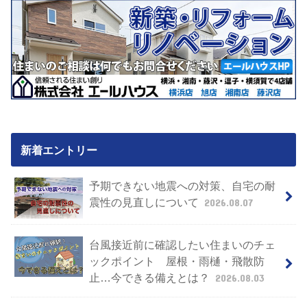
新着エントリー
予期できない地震への対策、自宅の耐
震性の見直しについて
2026.08.07
台風接近前に確認したい住まいのチェ
ックポイント 屋根・雨樋・飛散防
止…今できる備えとは？
2026.08.03