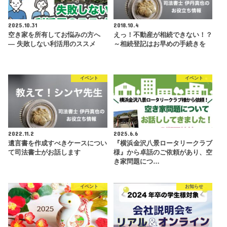
2025.10.31
2018.10.4
空き家を所有してお悩みの方へ
えっ！不動産が相続できない！？
― 失敗しない利活用のススメ
～相続登記はお早めの手続きを
イベント
イベント
2022.11.2
2025.6.6
遺言書を作成すべきケースについ
『横浜金沢八景ロータリークラブ
て司法書士がお話します
様』から卓話のご依頼があり、空
き家問題につ…
イベント
お知らせ