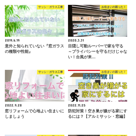
サッシ・ガラス工事
お住まいの困った！
2019.6.19
2020.3.31
意外と知られていない『窓ガラス
目隠し可動ルーバーで家を守る
の種類や性能』
～プライバシーを守るだけじゃな
い！台風が来…
サッシ・ガラス工事
お住まいの困った！
2022.9.28
2022.11.25
窓リフォームで心地よい住まいに
防犯対策！空き巣が嫌がる家にす
しましょう
るには？【アルミサッシ・窓編】