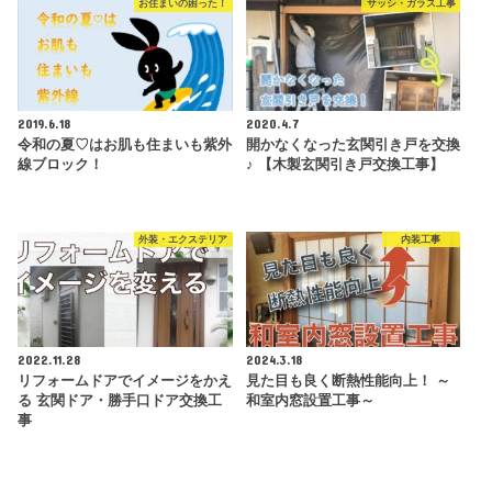
お住まいの困った！
サッシ・ガラス工事
2019.6.18
2020.4.7
令和の夏♡はお肌も住まいも紫外
開かなくなった玄関引き戸を交換
線ブロック！
♪ 【木製玄関引き戸交換工事】
外装・エクステリア
内装工事
2022.11.28
2024.3.18
リフォームドアでイメージをかえ
見た目も良く断熱性能向上！ ～
る 玄関ドア・勝手口ドア交換工
和室内窓設置工事～
事