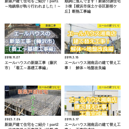
新築戸建て住宅をご紹介！part1
順調に進んでます！新築分譲住宅
～地鎮祭が執り行われました！～
３棟【横浜市保土ケ谷区新桜ケ
丘】断熱工事編
新築工事
エールの家づくり
2018.11.27
2019.3.15
エールハウスの新築工事（藤沢
エールハウス湘南店の建て替え工
市）「着工～基礎工事編」
事！ 解体～地盤改良編
エールの家づくり
エールの家づくり
2023.7.26
2019.5.17
新築戸建て住宅をご紹介！part2
エールハウス湘南店の建て替え工