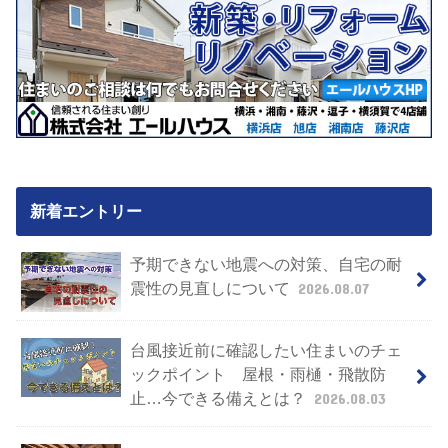
新着エントリー
予期できない地震への対策、自宅の耐
震性の見直しについて
2026.08.07
台風接近前に確認したい住まいのチェ
ックポイント 屋根・雨樋・飛散防
止…今できる備えとは？
2026.08.03