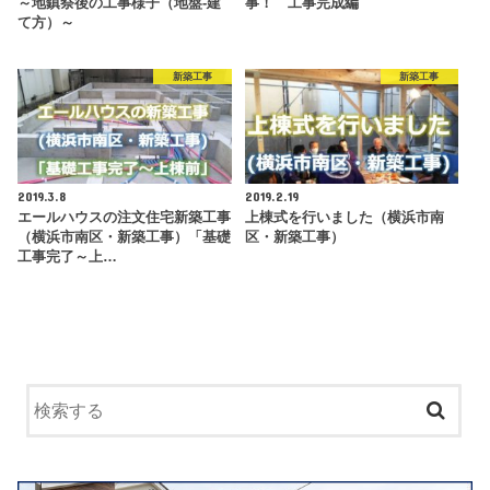
～地鎮祭後の工事様子（地盤-建
事！ 工事完成編
て方）～
新築工事
新築工事
2019.3.8
2019.2.19
エールハウスの注文住宅新築工事
上棟式を行いました（横浜市南
（横浜市南区・新築工事）「基礎
区・新築工事）
工事完了～上…