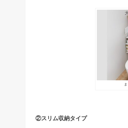
ま
②スリム収納タイプ