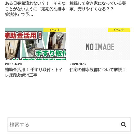
ある日突然流れない？！ そんな
相続して空き家になっている実
ことがないように『定期的な排水
家、売りやすくなる？？
管洗浄』で予…
イベント
イベント
2025.6.20
2020.11.14
補助金活用！ 手すり取付・トイ
住宅の排水設備について解説！
レ床段差解消工事