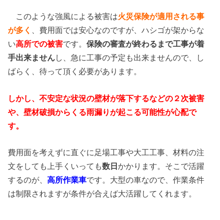
このような強風による被害は
火災保険が適用される事
が多く
、費用面では安心なのですが、ハシゴが架からな
い
高所での被害
です。
保険の審査が終わるまで工事が着
手出来ません
し、急に工事の予定も出来ませんので、し
ばらく、待って頂く必要があります。
しかし、不安定な状況の壁材が落下するなどの２次被害
や、壁材破損からくる雨漏りが起こる可能性が心配で
す。
費用面を考えずに直ぐに足場工事や大工工事、材料の注
文をしても上手くいっても
数日
かかります。そこで活躍
するのが、
高所作業車
です。大型の車なので、作業条件
は制限されますが条件が合えば大活躍してくれます。