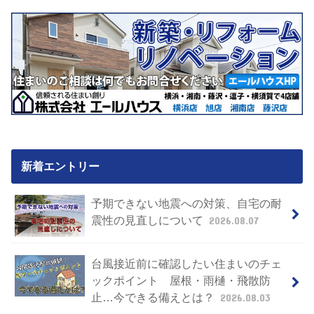
新着エントリー
予期できない地震への対策、自宅の耐
震性の見直しについて
2026.08.07
台風接近前に確認したい住まいのチェ
ックポイント 屋根・雨樋・飛散防
止…今できる備えとは？
2026.08.03