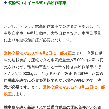
装輪式（ホイール式）高所作業車
ただし、トラック式高所作業車で公道を走る場合は、準
中型自動車、中型自動車、大型自動車など、車両総重量
により各運転免許証が必要となります。
道路交通法が
2007
年
6
月2
日
に一部改正
により、普通自動
車の運転免許で運転できる車両総重量が5,000kg未満へ変
更されたが、軽自動車型など一部を除き高所作業車のほ
とんどが5,000kg以上となるので、
改正後に取得した普通
自動車免許では公道を運転できない場合が多いので、注
意が必要です。
また、
道路交通法が
2017
年
3
月12
日
に一部
改正
により、
準中型免許が新設されて普通自動車の運転免許だと公道