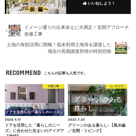
いいねしよう！
イメージ通りの出来栄えに大満足！玄関アプローチ
改修工事
土地の有効活用に朗報！低未利用土地等を譲渡した
場合の長期譲渡所得の特別控除
RECOMMEND
こちらの記事も人気です。
内装工事
インテリア
2020.9.17
2022.7.22
ドアを活用した「暮らしのニー
グリーンのある暮らし♪【風水編
ズ」に合わせた住まいのアイデア
／玄関・リビング】