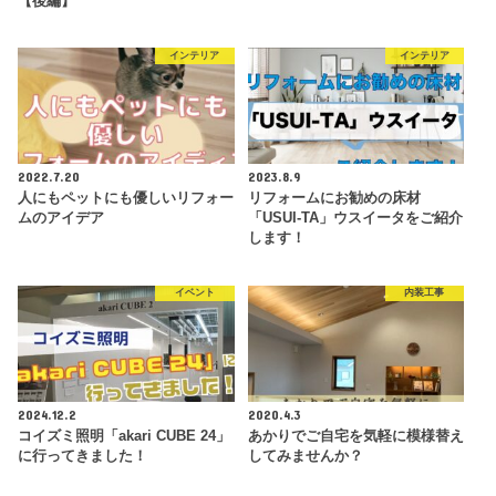
【後編】
インテリア
インテリア
2022.7.20
2023.8.9
人にもペットにも優しいリフォー
リフォームにお勧めの床材
ムのアイデア
「USUI-TA」ウスイータをご紹介
します！
イベント
内装工事
2024.12.2
2020.4.3
コイズミ照明「akari CUBE 24」
あかりでご自宅を気軽に模様替え
に行ってきました！
してみませんか？