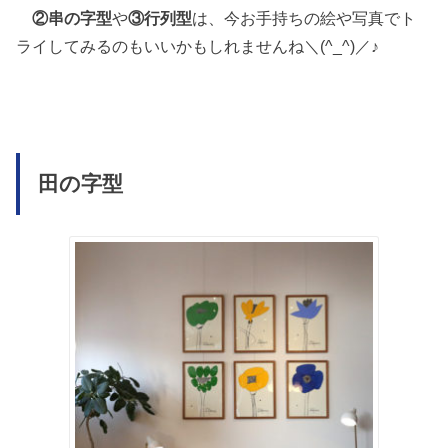
②串の字型
や
③行列型
は、今お手持ちの絵や写真でト
ライしてみるのもいいかもしれませんね＼(^_^)／♪
田の字型