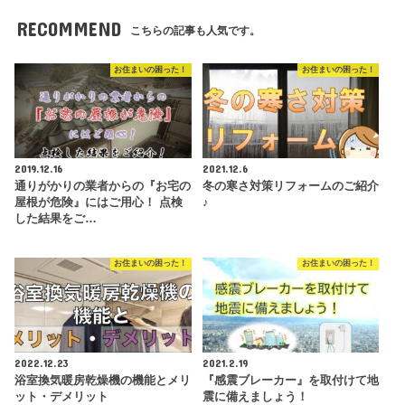
RECOMMEND
こちらの記事も人気です。
お住まいの困った！
お住まいの困った！
2019.12.16
2021.12.6
通りがかりの業者からの『お宅の
冬の寒さ対策リフォームのご紹介
屋根が危険』にはご用心！ 点検
♪
した結果をご…
お住まいの困った！
お住まいの困った！
2022.12.23
2021.2.19
浴室換気暖房乾燥機の機能とメリ
『感震ブレーカー』を取付けて地
ット・デメリット
震に備えましょう！