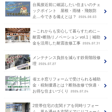
台風接近前に確認したい住まいのチェ
ックポイント 屋根・雨樋・飛散防
止…今できる備えとは？
2026.08.03
～これからも安心して暮らすために～
耐震×断熱リノベーション vol.1｜補助
金を活用した耐震改修工事
2026.07.31
メンテナンス負担を減らす鉄骨階段修
理
2026.07.27
省エネ窓リフォームで受けられる補助
金・税制優遇とは？断熱改修で快適・
お得な住まいづくり
2026.07.24
2世帯住宅の玄関ドアを同時リフォー
ム 風を通せる玄関ドアにリフォーム