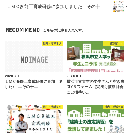
ＬＭＣ多能工育成研修に参加しました―その十二―
RECOMMEND
こちらの記事も人気です。
社内・地域ネタ
空き家
2020.5.1
2024.11.8
ＬＭＣ多能工育成研修に参加しま
横浜市立大学の学生さんと空き家
した♪ ―その十―
DIYリフォーム【完成お披露目会
にご招待い…
社内・地域ネタ
社内・地域ネタ