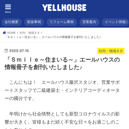
YELLHOUSE
menu
会社概要
新築事例
リフォーム事例
営業案内
イベント情報
HOME
社内・地域ネタ
「Ｓｍｉｌｅ～住まいる～」エールハウスの情報冊子を創刊いたしました♪
2020.07.10
社内・地域ネタ
「Ｓｍｉｌｅ～住まいる～」エールハウスの
情報冊子を創刊いたしました♪
こんにちは！ エールハウス藤沢スタジオ、営業サポ
ートスタッフで二級建築士・インテリアコーディネータ
ーの國分です。
年明けから社会情勢としても新型コロナウイルスの影
響が大きく、皆様もまだ続く不安な日々をお過ごしのこ