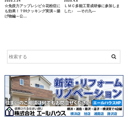
2020.3.24
2020.4.6
☆免疫力アップレシピ☆花粉症に
ＬＭＣ多能工育成研修に参加しま
も効果！？IHクッキング実演～揚
した♪ ―その九―
げ物編～公…