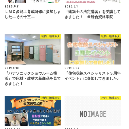
2020.9.7
2026.6.1
ＬＭＣ多能工育成研修に参加しま
『建築士の法定講習』を受講して
した―その十三―
きました！ ＠総合資格学院
社内・地域ネタ
社内・地域ネタ
2019.4.10
2019.9.24
『パナソニックショウルーム横
『住宅収納スペシャリスト３周年
浜』で床材・建材の新商品を見て
イベント』に参加してきました♪
きました！
社内・地域ネタ
社内・地域ネタ