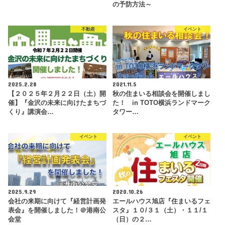
の予防方法～
不動産
イベント
2025.2.28
2021.11.5
【２０２５年２月２２日（土）開
秋の住まいる相談会を開催しまし
催】『金沢の未来に向けたまちづ
た！ in TOTO横浜ランドマーク
くり』講演会…
タワー…
イベント
イベント
2025.9.29
2020.10.26
会社の来期に向けて『経営計画発
エールハウス旭店『住まいるフェ
表会』を開催しました！＠港南公
スタ』１０/３１（土）・１１/１
会堂
（日）の２…