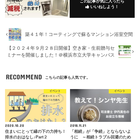
この記事が気に入ったら
いいねしよう！
築４１年！コーティングで蘇るマンション浴室空間
【２０２４年９月２８日開催】空き家・生前贈与セ
ミナーを開催しました！＠横浜市立大学キャンパス
RECOMMEND
こちらの記事も人気です。
イベント
イベント
2020.10.20
2018.11.21
住まいにとって縁の下の力持ち！
「相続」が「争続」とならないよ
排水のおはなし♪Part２
うに ～相続トラブル回避のため