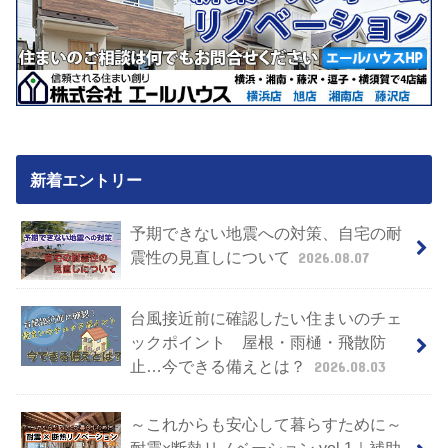
新着エントリー
予期できない地震への対策、自宅の耐
震性の見直しについて
2026.08.07
台風接近前に確認したい住まいのチェ
ックポイント 屋根・雨樋・飛散防
止…今できる備えとは？
2026.08.03
～これからも安心して暮らすために～
耐震×断熱リノベーション vol.1｜補助