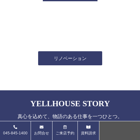
リノベーション
YELLHOUSE STORY
真心を込めて、物語のある仕事を一つひとつ。
ー 施 工 事 例 ー
045-845-1400
お問合せ
ご来店予約
資料請求