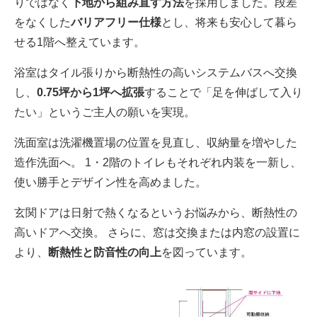
りではなく
下地から組み直す方法
を採用しました。段差
をなくした
バリアフリー仕様
とし、将来も安心して暮ら
せる1階へ整えています。
浴室はタイル張りから断熱性の高いシステムバスへ交換
し、
0.75坪から1坪へ拡張
することで「足を伸ばして入り
たい」というご主人の願いを実現。
洗面室は洗濯機置場の位置を見直し、収納量を増やした
造作洗面へ。 1・2階のトイレもそれぞれ内装を一新し、
使い勝手とデザイン性を高めました。
玄関ドアは日射で熱くなるというお悩みから、断熱性の
高いドアへ交換。 さらに、窓は交換または内窓の設置に
より、
断熱性と防音性の向上
を図っています。