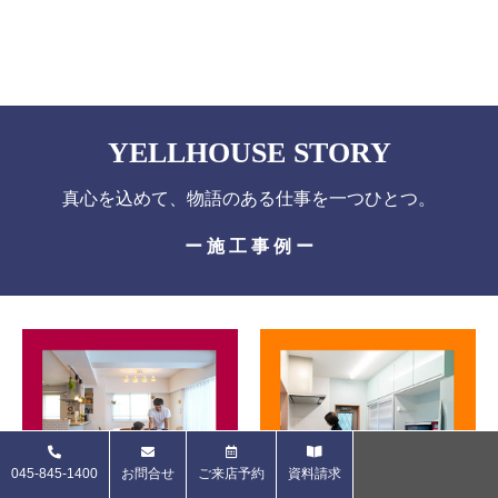
YELLHOUSE STORY
真心を込めて、物語のある仕事を一つひとつ。
ー 施 工 事 例 ー
045-845-1400
お問合せ
ご来店予約
資料請求