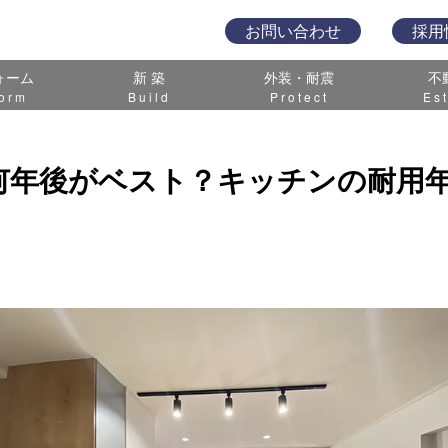
お問い合わせ
採用
ォーム
新 築
外装・耐震
不
orm
Build
Protect
Es
何年後がベスト？キッチンの耐用