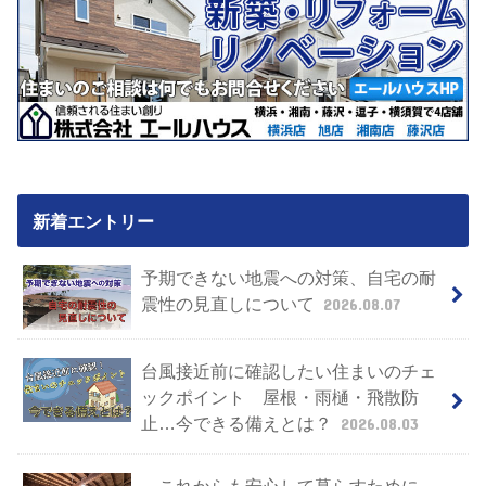
新着エントリー
予期できない地震への対策、自宅の耐
震性の見直しについて
2026.08.07
台風接近前に確認したい住まいのチェ
ックポイント 屋根・雨樋・飛散防
止…今できる備えとは？
2026.08.03
～これからも安心して暮らすために～