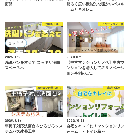
面所
明るく広い機能的な暖かいバスル
ームとネオレ…
水廻り工事
リノベーション工事
2025.9.12
2020.8.11
洗濯パンを変えて スッキリ洗面
【中古マンションリノベ】中古マ
スペースへ
ンションを購入してのリノベーシ
ョン事例のご…
お住まいの困った！
水廻り工事
2025.9.26
2022.10.26
車椅子対応洗面台＆ひろびろシス
自宅をキレイに！マンションリフ
テムバス改修工事
ォーム ～トイレ編～