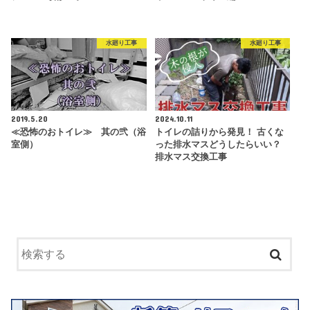
水廻り工事
水廻り工事
2019.5.20
2024.10.11
≪恐怖のおトイレ≫ 其の弐（浴
トイレの詰りから発見！ 古くな
室側）
った排水マスどうしたらいい？
排水マス交換工事