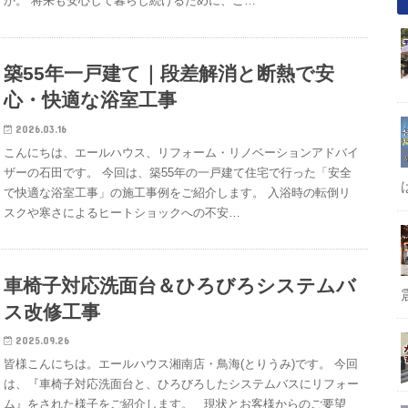
か。 将来も安心して暮らし続けるために、こ…
築55年一戸建て｜段差解消と断熱で安
心・快適な浴室工事
2026.03.16
こんにちは、エールハウス、リフォーム・リノベーションアドバイ
ザーの石田です。 今回は、築55年の一戸建て住宅で行った「安全
で快適な浴室工事」の施工事例をご紹介します。 入浴時の転倒リ
スクや寒さによるヒートショックへの不安…
車椅子対応洗面台＆ひろびろシステムバ
ス改修工事
2025.09.26
皆様こんにちは。エールハウス湘南店・鳥海(とりうみ)です。 今回
は、『車椅子対応洗面台と、ひろびろしたシステムバスにリフォー
ム』をされた様子をご紹介します。 現状とお客様からのご要望