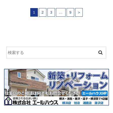
1
2
3
…
9
>