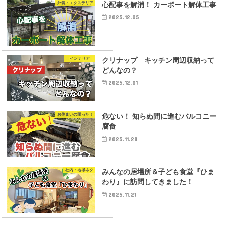
外装・エクステリア
心配事を解消！ カーポート解体工事
2025.12.05
インテリア
クリナップ キッチン周辺収納って
どんなの？
2025.12.01
お住まいの困った！
危ない！ 知らぬ間に進むバルコニー
腐食
2025.11.28
社内・地域ネタ
みんなの居場所＆子ども食堂『ひま
わり』に訪問してきました！
2025.11.21