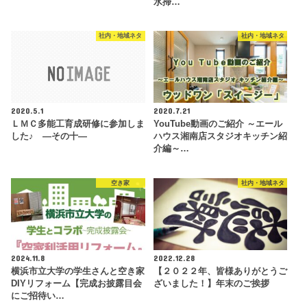
水掃…
社内・地域ネタ
社内・地域ネタ
2020.5.1
2020.7.21
ＬＭＣ多能工育成研修に参加しま
YouTube動画のご紹介 ～エール
した♪ ―その十―
ハウス湘南店スタジオキッチン紹
介編～…
空き家
社内・地域ネタ
2024.11.8
2022.12.28
横浜市立大学の学生さんと空き家
【２０２２年、皆様ありがとうご
DIYリフォーム【完成お披露目会
ざいました！】年末のご挨拶
にご招待い…