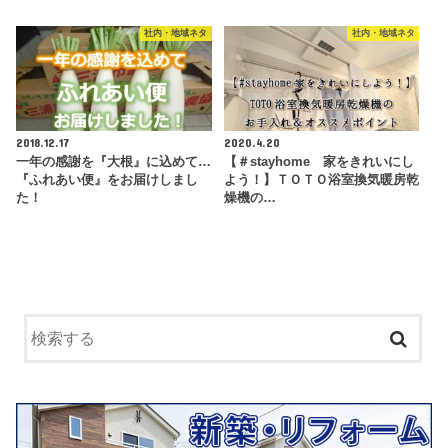
社内・地域ネタ
社内・地域ネタ
2018.12.17
2020.4.20
一年の感謝を『大根』に込めて…
【＃stayhome 家をきれいにし
『ふれあい便』をお届けしまし
よう！】ＴＯＴＯ浴室換気暖房乾
た！
燥機の…