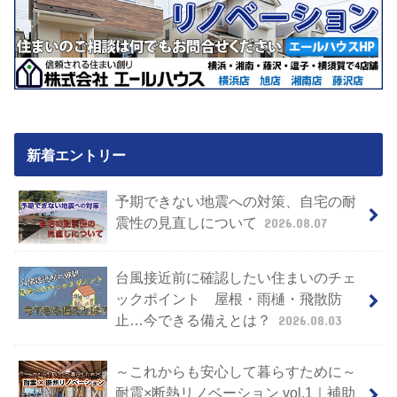
新着エントリー
予期できない地震への対策、自宅の耐
震性の見直しについて
2026.08.07
台風接近前に確認したい住まいのチェ
ックポイント 屋根・雨樋・飛散防
止…今できる備えとは？
2026.08.03
～これからも安心して暮らすために～
耐震×断熱リノベーション vol.1｜補助