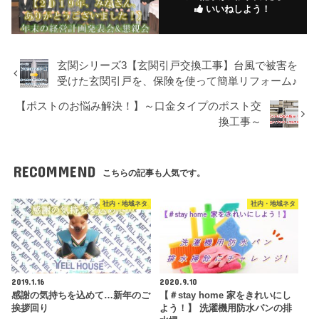
いいねしよう！
玄関シリーズ3【玄関引戸交換工事】台風で被害を
受けた玄関引戸を、保険を使って簡単リフォーム♪
【ポストのお悩み解決！】～口金タイプのポスト交
換工事～
RECOMMEND
こちらの記事も人気です。
社内・地域ネタ
社内・地域ネタ
2019.1.16
2020.9.10
感謝の気持ちを込めて…新年のご
【＃stay home 家をきれいにし
挨拶回り
よう！】 洗濯機用防水パンの排